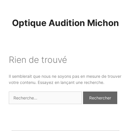
Aller
au
contenu
Optique Audition Michon
Rien de trouvé
Il semblerait que nous ne soyons pas en mesure de trouver
votre contenu. Essayez en lançant une recherche.
R
e
c
h
e
r