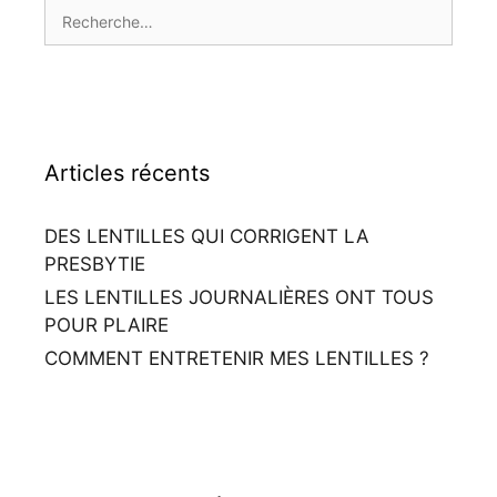
c
R
h
e
e
c
r
h
:
e
r
Articles récents
c
h
e
DES LENTILLES QUI CORRIGENT LA
r
PRESBYTIE
LES LENTILLES JOURNALIÈRES ONT TOUS
:
POUR PLAIRE
COMMENT ENTRETENIR MES LENTILLES ?